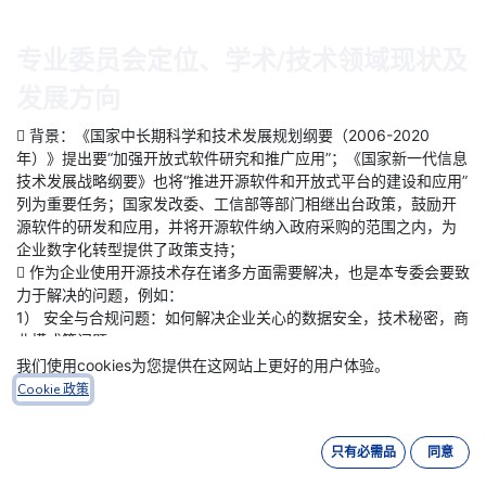
专业委员会定位、学术/技术领域现状及
发展方向
 背景：《国家中长期科学和技术发展规划纲要（2006-2020
年）》提出要“加强开放式软件研究和推广应用”；《国家新一代信息
技术发展战略纲要》也将“推进开源软件和开放式平台的建设和应用”
列为重要任务；国家发改委、工信部等部门相继出台政策，鼓励开
源软件的研发和应用，并将开源软件纳入政府采购的范围之内，为
企业数字化转型提供了政策支持；
 作为企业使用开源技术存在诸多方面需要解决，也是本专委会要致
力于解决的问题，例如：
1） 安全与合规问题：如何解决企业关心的数据安全，技术秘密，商
业模式等问题；
2） 与现有架构融合问题：开源的使用不完全都是替代，因此要考虑
我们使用cookies为您提供在这网站上更好的用户体验。
和现有架构的融合问题；
Cookie 政策
3） 创新架构问题：在融合开源技术或组件后，企业的整体数字化
架构范式是什么；
只有必需品
同意
4） 商务问题：如何保障技术服务的商务对接与落地，甚至企业自
身的开发内容与社区技术的融合，并在企业内部通过法务与商务审