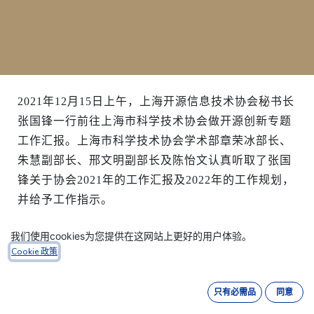
2021年12月15日上午，上海开源信息技术协会秘书长
张国锋一行前往上海市科学技术协会做开源创新专题
工作汇报。上海市科学技术协会学术部章荣冰部长、
朱慧副部长、邢文明副部长及陈怡文认真听取了张国
锋关于协会2021年的工作汇报及2022年的工作规划，
并给予工作指示。
我们使用cookies为您提供在这网站上更好的用户体验。
章部长对协会2021年工作取得的成绩给予了充分肯
Cookie 政策
定，对协会开源创新提案、新商科开放创新联盟、上
海市开源数字“一带一路”协同创新中心等开创性工作
只有必需品
同意
给予高度认可。章部长指出，开源是数字经济公共基