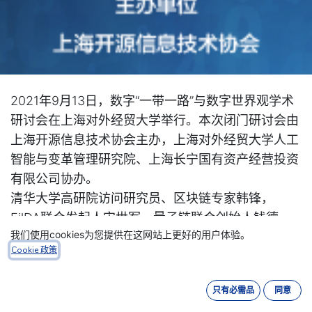
2021年9月13日，数字“一带一路”与数字世界观学术
研讨会在上海对外经贸大学举行。本次闭门研讨会由
上海开源信息技术协会主办，上海对外经贸大学人工
智能与变革管理研究院、上海长宁国有资产经营投资
有限公司协办。
清华大学高研院访问研究员、区块链专家韩锋，
FilDA联合发起人宋世军，量子链联合创始人钱德
我们使用cookies为您提供在这网站上更好的用户体验。
君，中数数字资产研究院院长叶军，腾讯区块链业务
Cookie 政策
法律顾问张烽，人工智能与变革管理研究院院长齐佳
音、副院长张国锋，华为开源能力中心高级专家庄表
只有必需品
同意
伟等专家学者出席本次会议，横琴数字资产研究院首