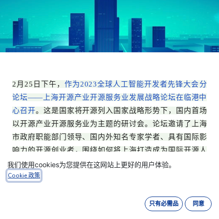
2月25日下午，
作为2023全球人工智能开发者先锋大会分
论坛——上海开源产业开源服务业发展战略论坛在临港中
心召开
。这是国家将开源列入国家战略形势下，国内首场
以开源产业开源服务业为主题的研讨会。论坛邀请了上海
市政府职能部门领导、国内外知名专家学者、具有国际影
响力的开源创业者，围绕如何将上海打造成为国际开源人
才高地、开源产业国际引领、开放服务业高度发达、开源
我们使用cookies为您提供在这网站上更好的用户体验。
Cookie 政策
营商环境最优城市进行专题研讨。本次论坛由上海市经信
委、上海市科协、开放原子开源基金会指导，
上海开源信
息技术协会、上海对外经贸大学、上海市人工智能行业协
只有必需品
同意
会主办
。上海对外经贸大学副校长徐永林教授、上海市临