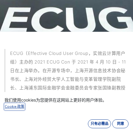
ECUG（Effective Cloud User Group，实效云计算用户
组）主办的 2021 ECUG Con 于 2021 年 4 月 10 日 - 11
日在上海举办。
在开源专场中，上海开源信息技术协会秘
书长、上海对外经贸大学人工智能与变革管理学院副院
长、上海浦东国际金融学会金融委员会专家张国锋副教授
给大家分享了
「开源在中国的机遇和挑战」
。
以下为演讲
我们使用cookies为您提供在这网站上更好的用户体验。
内容整理。
Cookie 政策
只有必需品
同意
各位朋友下午好，我是大学老师，一直研究开源，也研究区