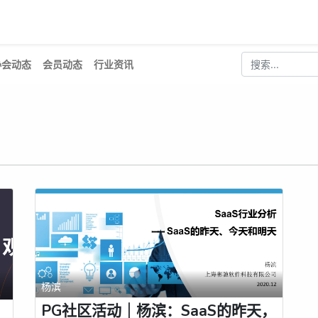
新闻
活动
工作
会员
资源
协会动态
会员动态
行业资讯
杨滨
PG社区活动｜杨滨：SaaS的昨天，