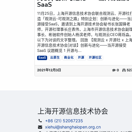
SaaS
11月25日，上海开源信息技术协会联合观测云、开源社
造「观测云-可观测之路」特别企划：创新与进化——当
源接受SaaS，邀请到上海开源技术协会秘书长张国锋老
师，开源社理事长庄表伟，上海市开源信息技术协会副
事长、彬驰软件创始人杨滨老师，与观测云CEO蒋烁淼
以下为对谈的文字整理。 回放 【观测云 x 开源社 x 上
开源信息技术协会|对谈】创新与进化——当开源接受
SaaS 议题概览 1 开源与...
SaaS
云原生
商业化
开源
开源社区
2021年12月3日
0
52
上海开源信息技术协会
+86 (21) 52067235
xiehui@shanghaiopen.org.cn