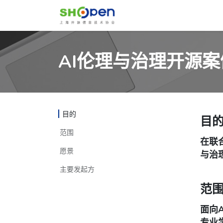
首页
关于
AI伦理与治理开源案
目的
目
范围
在联
愿景
与治
主要发起方
范
面向
专业