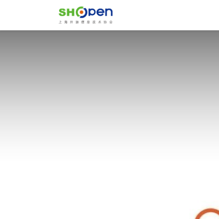
Home
About Us